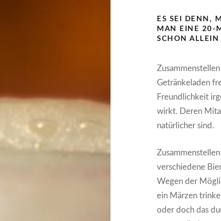
ES SEI DENN, 
MAN EINE 20-
SCHON ALLEIN
Zusammenstellen 
Getränkeladen fr
Freundlichkeit ir
wirkt. Deren Mita
natürlicher sind.
Zusammenstellen m
verschiedene Bie
Wegen der Möglich
ein Märzen trinke 
oder doch das du