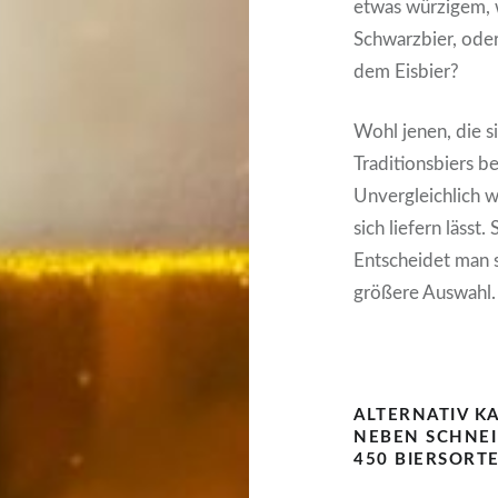
etwas würzigem, 
Schwarzbier, oder
dem Eisbier?
Wohl jenen, die si
Traditionsbiers be
Unvergleichlich 
sich liefern lässt.
Entscheidet man s
größere Auswahl.
ALTERNATIV K
NEBEN SCHNEI
450 BIERSORT