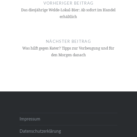
Navigation
VORHERIGER BEITRAG
Das diesjährige Welde-Lokal-Bier: Ab sofort im Handel
erhältlich
NÄCHSTER BEITRAG
Was hilft gegen Kater? Tipps zur Vorbeugung und für
den Morgen danach
Impressum
Datenschutzerklärung