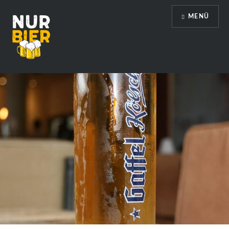
Direkt
MENÜ
zum
Inhalt
Nur Bier