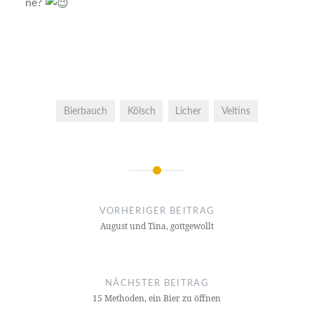
ne?
Bierbauch
Kölsch
Licher
Veltins
Beitrags-
Navigation
VORHERIGER BEITRAG
August und Tina, gottgewollt
NÄCHSTER BEITRAG
15 Methoden, ein Bier zu öffnen