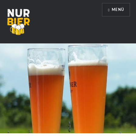
Direkt
MENÜ
zum
Inhalt
Nur Bier