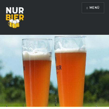
Direkt
MENÜ
zum
Inhalt
Nur Bier