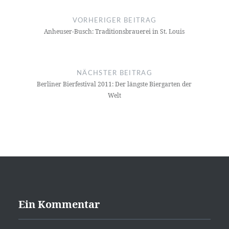
Navigation
VORHERIGER BEITRAG
Anheuser-Busch: Traditionsbrauerei in St. Louis
NÄCHSTER BEITRAG
Berliner Bierfestival 2011: Der längste Biergarten der
Welt
Ein Kommentar