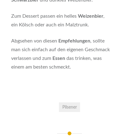
Schwarzbier
und dunkles Weizenbier.
Zum Dessert passen ein helles
Weizenbier
,
ein Kölsch oder auch ein Malztrunk.
Abgsehen von diesen
Empfehlungen
, sollte
man sich einfach auf den eigenen Geschmack
verlassen und zum
Essen
das trinken, was
einem am besten schmeckt.
Pilsener
Beitrags-