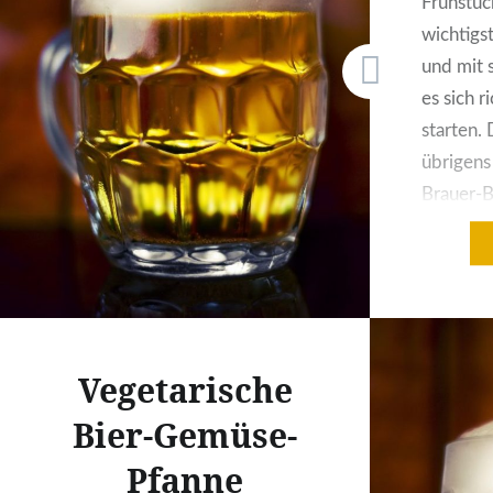
Frühstück
wichtigs
und mit 
es sich r
starten.
übrigen
Brauer-B
Personen:
6 EL süß
Petersili
Eier tre
schaumi
Vegetarische
Bier-Gemüse-
Pfanne