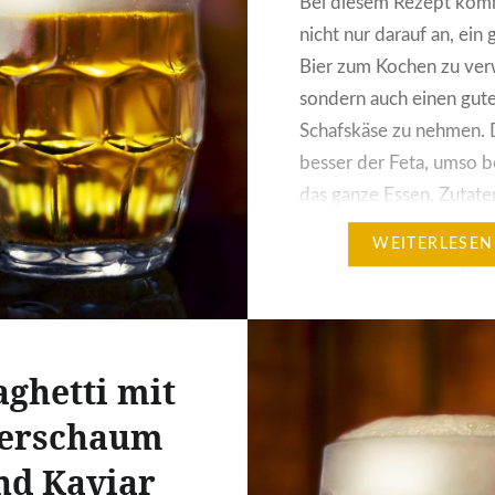
Bei diesem Rezept kom
nicht nur darauf an, ein 
Bier zum Kochen zu ve
sondern auch einen gut
Schafskäse zu nehmen. 
besser der Feta, umso b
das ganze Essen. Zutate
Personen: 1 kg
WEITERLESEN
Hähnchenbrustfilet (ein
vorher marinieren!) 1
mittelgrosse Zwiebel 1
Tomatenmark 200 ml S
aghetti mit
150g Schafskäse…
ierschaum
nd Kaviar