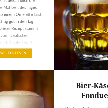
 ist bekanntlich die
te Mahlzeit des Tages
so einem Omelette lässt
ichtig gut in den Tag
 Dieses Rezept stammt
s vom Deutschen
und. Zutaten für 4
 6 EL Pils 8 frische Eier
WEITERLESEN
e Sahne Muskat Salz
e Zubereitung: Die vier
nnen und das Eiweiß
g…
Bier-Käs
Fondue