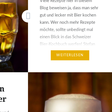
Viele Rezepte hier in diesem
Blog beweisen ja, dass man sehr
gut und lecker mit Bier kochen
kann. Wer noch mehr Rezepte
möchte, sollte unbedingt mal
einen Blick in das Schweizer
Bier-Kochbuch werfen! Stefan
Schüller ist ein Spitzenkoch aus
WEITERLESEN
Zürich und Verfasser des
Schweizer Bier-Kochbuchs. In
diesem sind mehr viele tolle
Rezepte enthalten. Von Saucen…
in
er