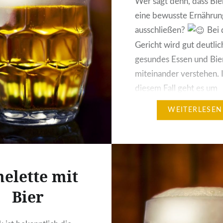
Wer sagt denn, dass Bie
eine bewusste Ernährun
ausschließen?
Bei 
Gericht wird gut deutlic
gesundes Essen und Bier
miteinander verstehen. 
diesem Fall geht es um
Dinkelbier, das sogar de
WEITERLESEN
mehr Vitamine und Mine
enthält als andere Bierso
Kombination mit frisch
ein wahrer Gaumensch
elette mit
auch…
Bier