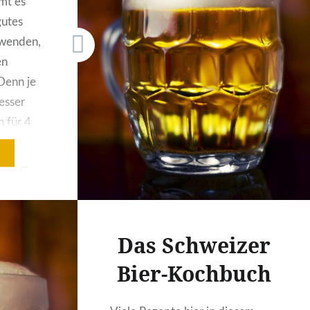
mt es
gutes
rwenden,
en
Denn je
esser
n für 4
en Tag
/2 Tube
ahne
Das Schweizer
Bier-Kochbuch