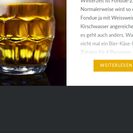
Winterzeit ist Fondue-Z
Normalerweise wird so 
Fondue ja mit Weisswei
Kirschwasser angereiche
es geht auch anders. W
nicht mal ein Bier-Käse
Zutaten für 4 Personen
Chester-Käse (grob gera
WEITERLESEN
1/4l helles Bier 1 EL Se
Worcestersauce Tabasc
Zubereitung: Das Bier i
Fondue-Topf zum Koch
bringen, dann nach und
den…