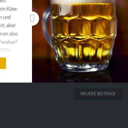
eit!
ein Käse-
n und
rt, aber
arum also
-Fondue?
: 500g
spelt)
nf
osauce
n einem
en
NEUERE BEITRÄGE
 nach