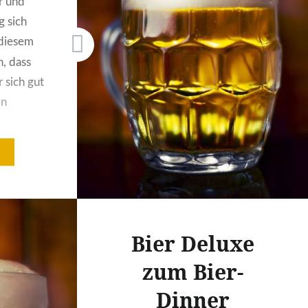
r und
g sich
diesem
h, dass
 sich gut
In
utlich
ralien
rten. In
em Fisch
maus und
Bier Deluxe
zum Bier-
Dinner