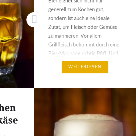
Bier eignet sich nicht nur
generell zum Kochen gut,
sondern ist auch eine ideale
Zutat, um Fleisch oder Gemüse
zu marinieren. Vor allem
Grillfleisch bekommt durch eine
Bier-Marinade richtig Pfiff. Und
da der Frühling ja praktisch vor
WEITERLESEN
der Tür steht und damit dann
auch bald der Grill wieder
rausgeholt werden kann, gibts
nun ein paar…
hen
käse