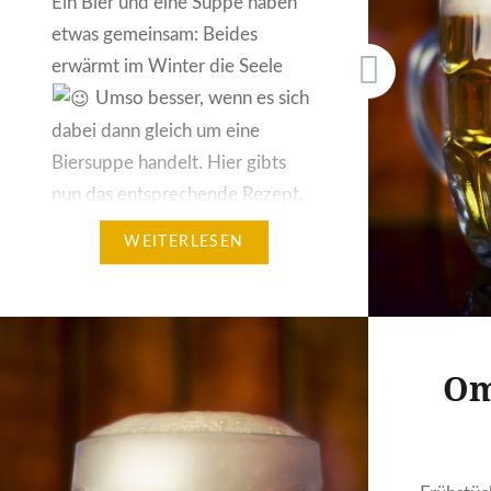
Ein Bier und eine Suppe haben
etwas gemeinsam: Beides
erwärmt im Winter die Seele
Umso besser, wenn es sich
dabei dann gleich um eine
Biersuppe handelt. Hier gibts
nun das entsprechende Rezept.
Guten Appetit! Zutaten: 0,5l
WEITERLESEN
Milch 0,25l süße Sahne 0,5l Pils
1 kräftige Prise Salz 4-5 EL
Zucker 100 g Rosinen 1 EL…
Om