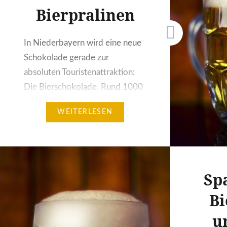
richtig…
Bierpralinen
In Niederbayern wird eine neue
Schokolade gerade zur
absoluten Touristenattraktion:
Die Bierschokolade. Rund 1000
Tafeln der bierigen Köstlichkeit
WEITERLESEN
produziert der Konditor Hans-
Peter Lutzenberger in mainburg
mittlerweile pro Woche und der
bayrische Brauerbund bietet
Sp
sogar schon Kurse zur
Bierschokolade an.
B
„Sündenbock“ heisst die neue
u
Schokolade. Das liegt ziemlich