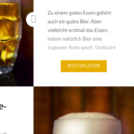
Zu einem guten Essen gehört
auch ein gutes Bier. Aber
vielleicht erstmal das Essen,
indem natürlich Bier eine
tragende Rolle spielt. Vielleicht
sind auch leidenschaftliche
Köche unter meinen Lesern, für
WEITERLESEN
den ist das folgende Rezept
sicher was zum nachkochen.
Schweinsnuss in einer Bier-
Pflaumen-Sauce! Zutaten für 4
e-
Personen 600 g Schweinsnuss
im Ganzen, 150 g Dörrpflaumen,
…