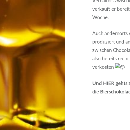
Verhältnis zwisch
verkauft er berei
Woche.
Auch andernorts
produziert und a
zwischen Chocolat
also bereits recht
verkosten
Und HIER gehts z
die Bierschokola