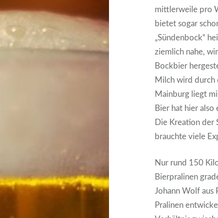
mittlerweile pro
bietet sogar scho
„Sündenbock“ heis
ziemlich nahe, w
Bockbier hergeste
Milch wird durch 
Mainburg liegt m
Bier hat hier also
Die Kreation der 
brauchte viele Ex
Nur rund 150 Kil
Bierpralinen grade
Johann Wolf aus 
Pralinen entwicke