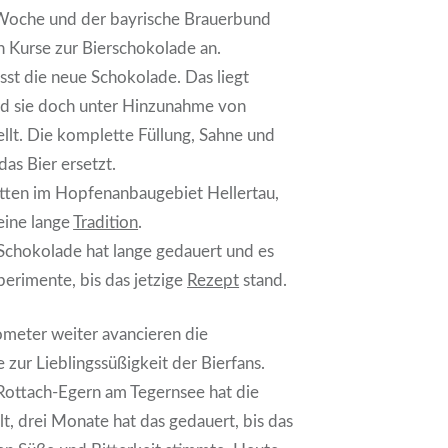
 Woche und der bayrische Brauerbund
n Kurse zur Bierschokolade an.
st die neue Schokolade. Das liegt
ird sie doch unter Hinzunahme von
llt. Die komplette Füllung, Sahne und
das Bier ersetzt.
itten im Hopfenanbaugebiet Hellertau,
 eine lange
Tradition
.
Schokolade hat lange gedauert und es
perimente, bis das jetzige
Rezept
stand.
ometer weiter avancieren die
 zur Lieblingssüßigkeit der Bierfans.
Rottach-Egern am Tegernsee hat die
lt, drei Monate hat das gedauert, bis das