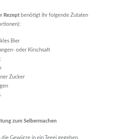
r Rezept
benötigt ihr folgende Zutaten
ortionen):
kles Bier
ngen- oder Kirschsaft
g
n
uner Zucker
ngen
s
eitung zum Selbermachen
 die Gewürze in ein Teeei gegeben,