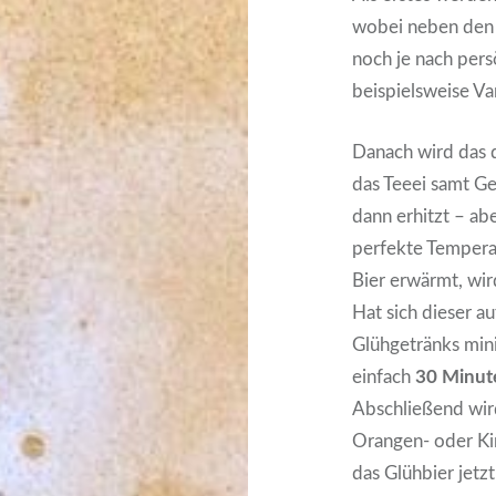
wobei neben den 
noch je nach pers
beispielsweise V
Danach wird das d
das Teeei samt G
dann erhitzt – ab
perfekte Temperat
Bier erwärmt, wir
Hat sich dieser au
Glühgetränks mini
einfach
30 Minut
Abschließend wir
Orangen- oder Ki
das Glühbier jetzt