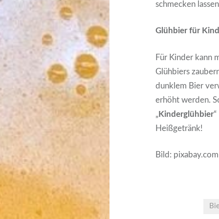
schmecken lassen
Glühbier für Kin
Für Kinder kann 
Glühbiers zaubern
dunklem Bier ver
erhöht werden. So
„
Kinderglühbier
“
Heißgetränk!
Bild: pixabay.com
Bi