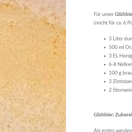
Für unser
Glühbie
(reicht für ca. 6 P
3 Liter dun
500 ml Ora
3 EL Honi
6-8 Nelke
100 g bra
3 Zimtsta
2 Sternani
Glühbier: Zuber
Als erstes werden