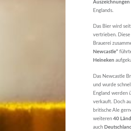
Auszeichnungen
Englands.
Das Bier wird se
vertrieben. Diese
Brauerei zusamm
Newcastle“
führ
Heineken
aufgeka
Das Newcastle Br
und wurde schne
England werden 
verkauft. Doch a
britische Ale ger
weiteren
40 Länd
auch
Deutschlan