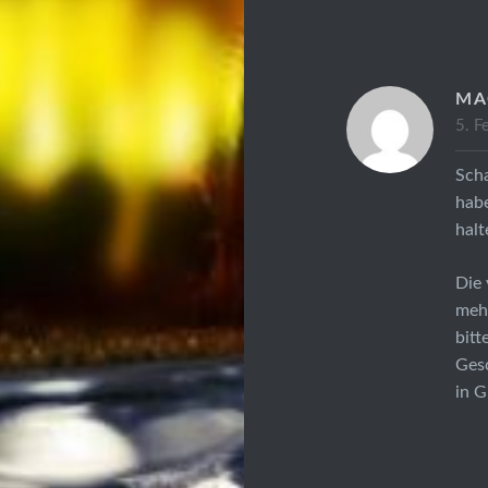
MA
5. F
Scha
habe
halt
Die 
mehr
bitt
Ges
in G