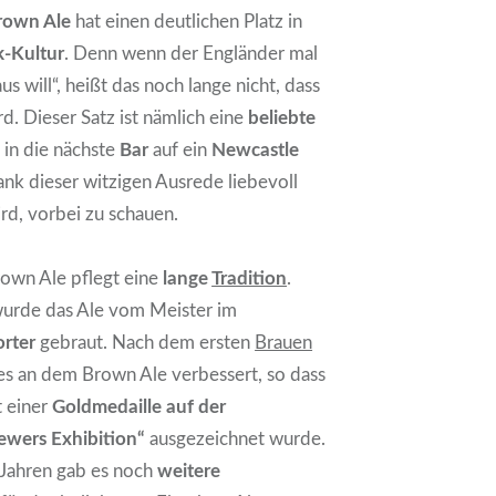
rown Ale
hat einen deutlichen Platz in
nk-Kultur
. Denn wenn der Engländer mal
us will“, heißt das noch lange nicht, dass
rd. Dieser Satz ist nämlich eine
beliebte
 in die nächste
Bar
auf ein
Newcastle
ank dieser witzigen Ausrede liebevoll
rd, vorbei zu schauen.
own Ale pflegt eine
lange
Tradition
.
urde das Ale vom Meister im
orter
gebraut. Nach dem ersten
Brauen
es an dem Brown Ale verbessert, so dass
t einer
Goldmedaille auf der
rewers Exhibition“
ausgezeichnet wurde.
 Jahren gab es noch
weitere