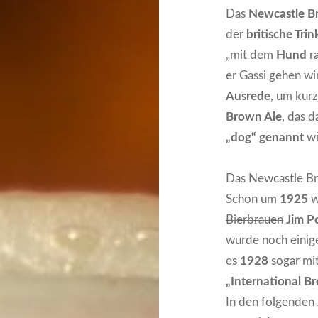
Das
Newcastle B
der
britische Tri
„mit dem
Hund
ra
er Gassi gehen wi
Ausrede
, um kurz
Brown Ale
, das d
„dog“ genannt
wi
Das Newcastle Br
Schon um
1925
w
Bierbrauen
Jim P
wurde noch einig
es
1928
sogar mi
„International B
In den folgenden