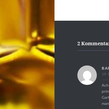
2 Kommenta
BA
19.
Ach 
prim
Gart
man 