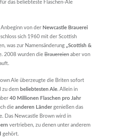
für das beliebteste Flaschen-Ale
it Anbeginn von der
Newcastle Brauerei
 schloss sich 1960 mit der Scottish
en, was zur Namensänderung
„Scottish &
te. 2008 wurden die
Brauereien
aber von
uft.
own Ale überzeugte die Briten sofort
ll zu dem
beliebtesten Ale
. Allein in
über
40 Millionen Flaschen pro Jahr
uch die
anderen Länder
genießen das
ne. Das Newcastle Brown wird in
ern
vertrieben, zu denen unter anderem
d
gehört.