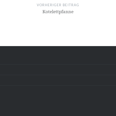
VORHERIGER BEITRAG
Kotelettpfanne