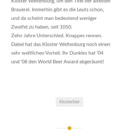
Kloster Weltenburg, um den Titel der ältesten
Brauerei. Immerhin gibt es die Leuts schon,
und da scheint man bedeutend weniger
Zweifel zu haben, seit 1050.
Zehn Jahre Unterschied. Knappes rennen.
Dabei hat das Kloster Weltenburg noch einen
sehr weltlichen Vorteil. Ihr Dunkles hat ’04
und ’08 den World Beer Award abgeräumt!
Klosterbier
Beitrags-