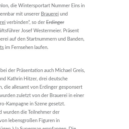
hlon, die Wintersportart Nummer Eins in
rennbar mit unserer
Brauerei
und
rei
verbinden“, so der
Erdinger
ftsführer Josef Westermeier. Präsent
auerei auf den Startnummern und Banden,
ts
im Fernsehen laufen.
ei der Präsentation auch Michael Greis,
nd Kathrin Hitzer, drei deutsche
n, die allesamt von Erdinger gesponsert
wurden zuletzt von der Brauerei in einer
ro-Kampagne in Szene gesetzt.
 wurden die Teilnehmer der
von lebensgroßen Figuren in
nzügen à la Superman empfangen. Die