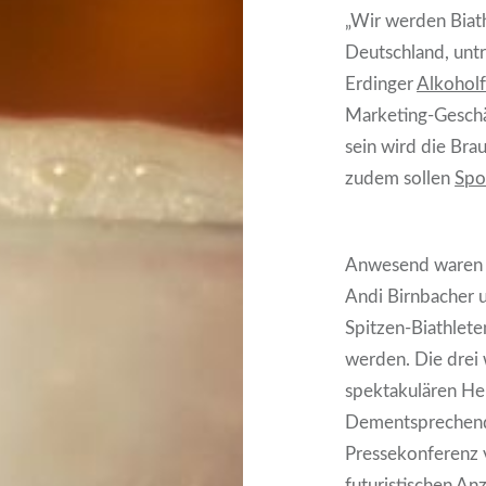
„Wir werden Biat
Deutschland, unt
Erdinger
Alkoholf
Marketing-Geschä
sein wird die Br
zudem sollen
Spo
Anwesend waren b
Andi Birnbacher u
Spitzen-Biathlete
werden. Die drei 
spektakulären He
Dementsprechend
Pressekonferenz 
futuristischen A