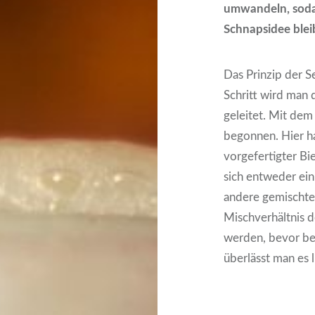
umwandeln, sodas
Schnapsidee blei
Das Prinzip der Se
Schritt wird man 
geleitet. Mit dem
begonnen. Hier h
vorgefertigter B
sich entweder ein
andere gemischte 
Mischverhältnis d
werden, bevor bei
überlässt man es l