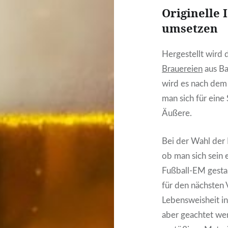
Originelle 
umsetzen
Hergestellt wird 
Brauereien
aus Ba
wird es nach dem
man sich für eine
Äußere.
Bei der Wahl der 
ob man sich sein
Fußball-EM gestal
für den nächsten 
Lebensweisheit i
aber geachtet wer