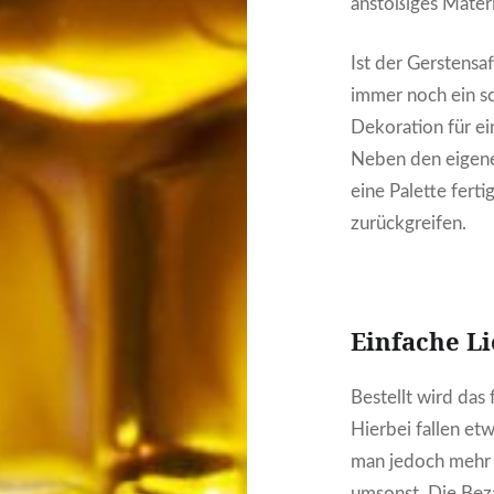
anstößiges Materi
Ist der Gerstensa
immer noch ein s
Dekoration für e
Neben den eigene
eine Palette fert
zurückgreifen.
Einfache Li
Bestellt wird das
Hierbei fallen et
man jedoch mehr a
umsonst. Die Bez