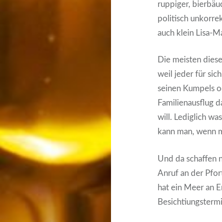
ruppiger, bierbäu
politisch unkorre
auch klein Lisa-M
Die meisten dies
weil jeder für si
seinen Kumpels od
Familienausflug 
will. Lediglich wa
kann man, wenn ma
Und da schaffen 
Anruf an der Pfort
hat ein Meer an E
Besichtiungsterm