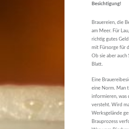
Besichtigung!
Brauereien, die B
am Meer. Für Lau, 
richtig gutes Geld
mit Fürsorge für d
Ob sie aber auch
Blatt.
Eine Brauereibesic
eine Norm. Man tu
informieren, was 
versteht. Wird m
Werksgelände ge
Brauprozess verfo