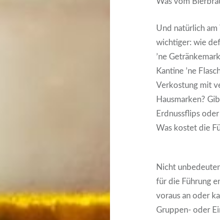
Was vom Bierbrau
Und natürlich am 
wichtiger: wie def
’ne Getränkemarke
Kantine ’ne Flasch
Verkostung mit ve
Hausmarken? Gibt
Erdnussflips oder
Was kostet die F
Nicht unbedeuten
für die Führung e
voraus an oder k
Gruppen- oder Ein