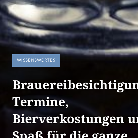
WISSENSWERTES
Brauereibesichtigu
Termine,
Bierverkostungen 
Spaß für die ganze