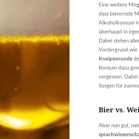
Eine weitere Mögl
dass bierernste 
Alkoholkonsum i
überhaupt in irg
Dabei stehen alle
Vordergrund,wie 
Kneipenrunde
de
Konsum dazu genu
vergessen. Dabei w
Sorgen für zumind
Bier vs. We
Aber nun gut, natü
sprachwissenscha