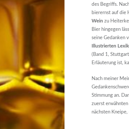
des Begriffs. Na
bierernst auf die
Wein
zu Heiterkei
Bier hingegen lä
seine Gedanken ve
Illustrierten Le
(Band 1, Stuttgar
Erläuterung ist, 
Nach meiner Mein
Gedankenschwere,
Stimmung an. Dan
zuerst erwähnten 
nächsten Kneipe,