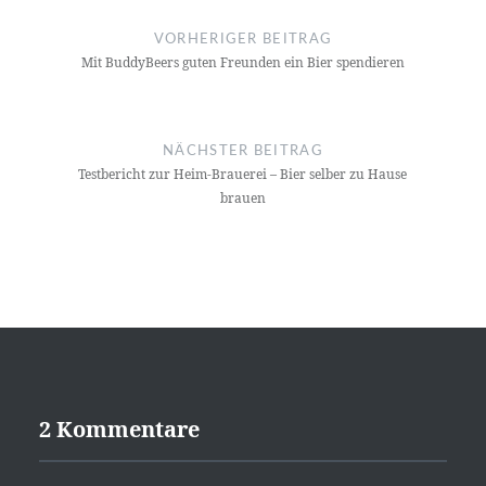
Navigation
VORHERIGER BEITRAG
Mit BuddyBeers guten Freunden ein Bier spendieren
NÄCHSTER BEITRAG
Testbericht zur Heim-Brauerei – Bier selber zu Hause
brauen
2 Kommentare