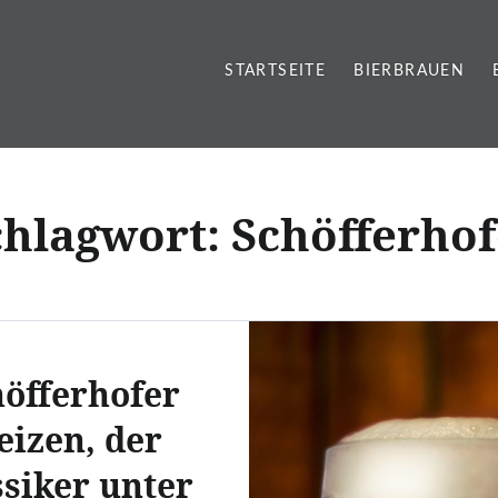
STARTSEITE
BIERBRAUEN
chlagwort:
Schöfferhof
öfferhofer
izen, der
ssiker unter