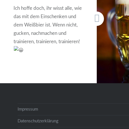
Ziemlich
Ich hoffe doch, ihr wisst alle, wie
Brauerei
das mit dem Einschenken und
dem Weißbier ist. Wenn nicht,
gucken, nachmachen und
trainieren, trainieren, trainieren!
Impressum
Datenschutzerklärung