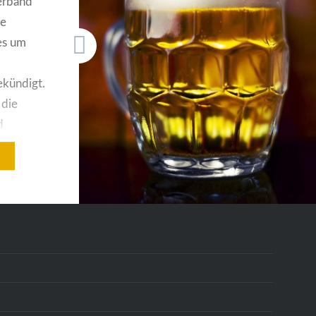
erband
wie ich dieses Klischee hasse
ne
)….
es um
ekündigt.
 die
d
nd
en.
ahmen
d
BB, den
r
eine
 die…