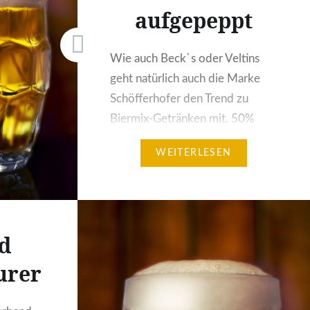
aufgepeppt
Wie auch Beck`s oder Veltins
geht natürlich auch die Marke
Schöfferhofer den Trend zu
Biermix-Getränken mit. 50%
Hefeweizen plus 50%
WEITERLESEN
Grapefruit- Erfrischungsgetränk
lautet das Geheimnis des
„Schöfferhofer Grapefruit“. 2,5%
Alkoholanteil bringt der Biermix
d
mit und mit dem fruchtig-
prickelnden Geschmack fällt er
urer
wohl eindeutig unter die
sogenannten „Frauenbiere“ (pfui,