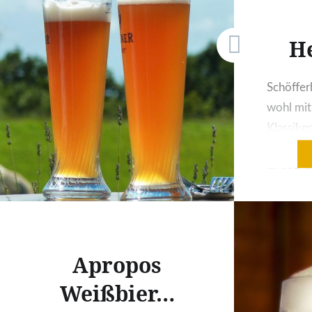
H
Schöffe
wohl mit
Klassike
Weizenbi
Marke Sc
ehemalig
AG, die
„Radeber
und die
Apropos
Konzern 
Weißbier…
unter an
Claustha