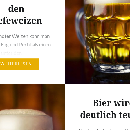
den
efeweizen
rhofer Weizen kann man
 Fug und Recht als einen
r unter den
eren bezeichnen. Die
WEITERLESEN
höfferhofer gehört zur
en Binding-Brauerei
 heute unter dem Namen
ger Gruppe“ firmiert
Bier wir
 wiederum zum Oetker
deutlich te
gehört. Ihr gehören
derem auch noch
ler und Römer Pils an.