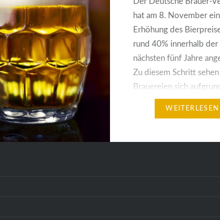
Der Deutsche Brauer-V
 verwirrend, diese
hat am 8. November ei
-Wirtschaft
…
Erhöhung des Bierpreis
rund 40% innerhalb der
nächsten fünf Jahre ang
Zu diesem Schritt sehen
Brauereien sich aufgrun
gestiegener Rohstoff- u
WEITERLESEN
Energiekosten gezwung
Weitere
Rationalisierungsmaßn
seien, so erklärte Richar
Weber, Präsident des D
Beschäftigten nicht meh
zuzumuten; man sehe k
andere Möglichkeit, als