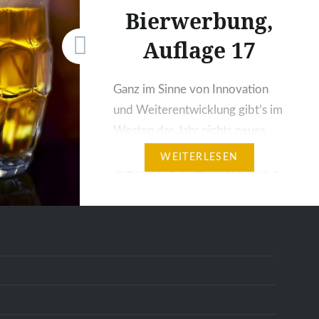
Bierwerbung,
Auflage 17
Ganz im Sinne von Innovation
und Weiterentwicklung gibt’s im
Westen das Jahr nichts neues
vom knapp zwei Jahrzehnte
WEITERLESEN
alten DFB Partner. Und sowas ist
dann auch noch ’ne News wert.
Dabei hat sich der Sprecher von
Bitburger so für ihre
Bierwerbung ins Zeug gelegt.
Zitat? „Im Mittelpunkt des Spots
stehen die Emotionen, die
Fußball erzeugt…