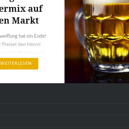
ermix auf
en Markt
weiflung hat ein Ende!
! Preiset den Herrn!
ren des Wartens und
ist die Erlösung nahe!
WEITERLESEN
wüstungen können
Da hat sich das Warten
Kennt ihr das auch? Ihr
 Bier mit Cola eine
mixen, und am Ende
rsuches steht das Haus
, ihr seid Vollwaise…