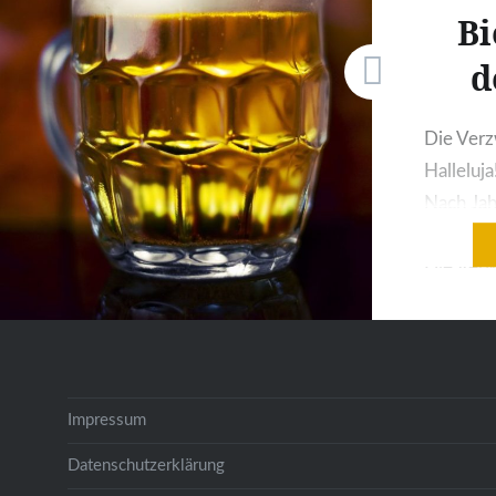
Bi
d
Die Verz
Halleluja
Nach Jah
Bangens 
Die Ver
heilen! 
gelohnt. 
wollt aus
Biermix 
Impressum
eures Ve
in Ruinen
Datenschutzerklärung